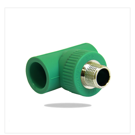
suministro y calefacción, plazo de entrega rápido,
precio competitivo, servicio OEM, accesorios PPR
coloridos, stock suficiente para accesorios PPR de
color blanco y gris.