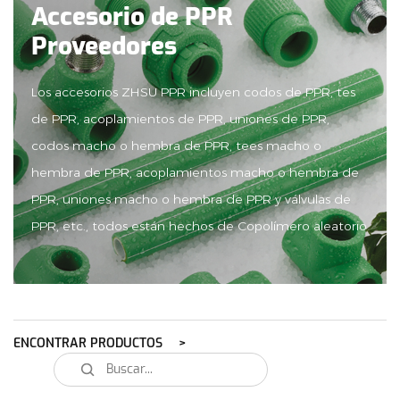
Accesorio de PPR
Proveedores
Los accesorios ZHSU PPR incluyen codos de PPR, tes
de PPR, acoplamientos de PPR, uniones de PPR,
codos macho o hembra de PPR, tees macho o
hembra de PPR, acoplamientos macho o hembra de
PPR, uniones macho o hembra de PPR y válvulas de
PPR, etc., todos están hechos de Copolímero aleatorio
de polipropileno no tóxico, materia prima 99.99%
virgen, tecnología de producción alemana, garantía de
más de 50 años de vida útil, todos los accesorios
fueron inspeccionados por el laboratorio nacional
ENCONTRAR PRODUCTOS
ZHSU CNAS, presión PN2.5Mpa y temperatura de 70
℃, apto para agua fría y caliente. sistemas de